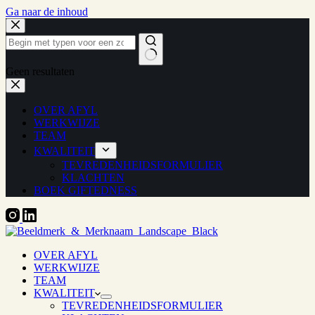
Ga naar de inhoud
Geen resultaten
OVER AFYL
WERKWIJZE
TEAM
KWALITEIT
TEVREDENHEIDSFORMULIER
KLACHTEN
BOEK GIFTEDNESS
OVER AFYL
WERKWIJZE
TEAM
KWALITEIT
TEVREDENHEIDSFORMULIER